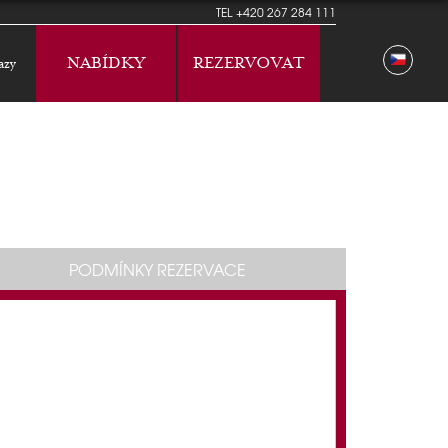
TEL
+420 267 284 111
NABÍDKY
REZERVOVAT
azy
PODMÍNKY REZERVACE