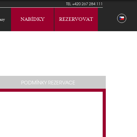
TEL
+420 267 284 111
NABÍDKY
REZERVOVAT
azy
PODMÍNKY REZERVACE