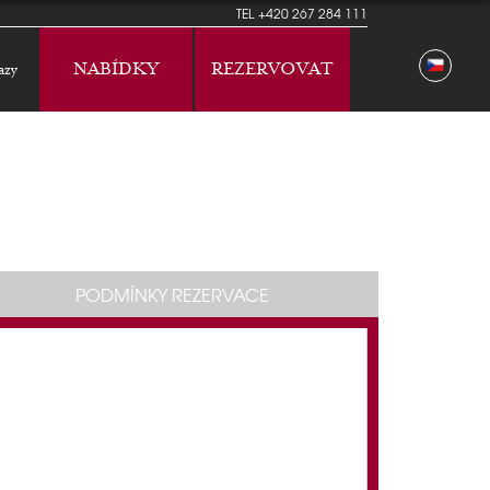
TEL
+420 267 284 111
NABÍDKY
REZERVOVAT
azy
PODMÍNKY REZERVACE