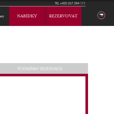
TEL
+420 267 284 111
NABÍDKY
REZERVOVAT
azy
PODMÍNKY REZERVACE