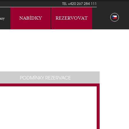
TEL
+420 267 284 111
NABÍDKY
REZERVOVAT
azy
PODMÍNKY REZERVACE