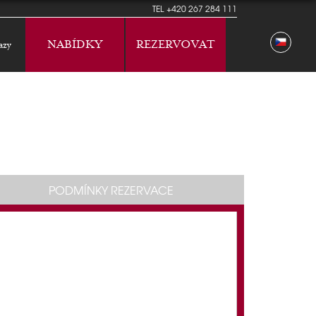
TEL
+420 267 284 111
NABÍDKY
REZERVOVAT
azy
PODMÍNKY REZERVACE