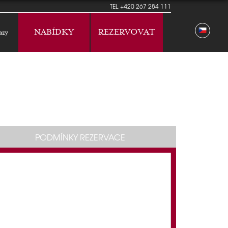
TEL
+420 267 284 111
NABÍDKY
REZERVOVAT
azy
PODMÍNKY REZERVACE