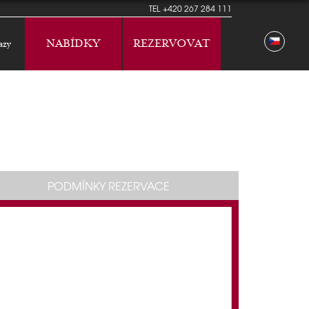
TEL
+420 267 284 111
NABÍDKY
REZERVOVAT
azy
PODMÍNKY REZERVACE