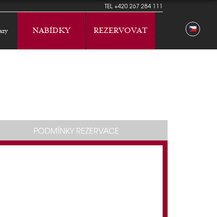
TEL
+420 267 284 111
NABÍDKY
REZERVOVAT
azy
PODMÍNKY REZERVACE