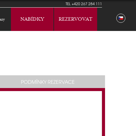
TEL
+420 267 284 111
NABÍDKY
REZERVOVAT
azy
PODMÍNKY REZERVACE