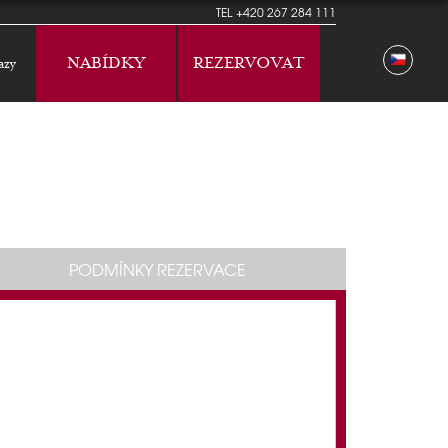
TEL
+420 267 284 111
NABÍDKY
REZERVOVAT
azy
PODMÍNKY REZERVACE