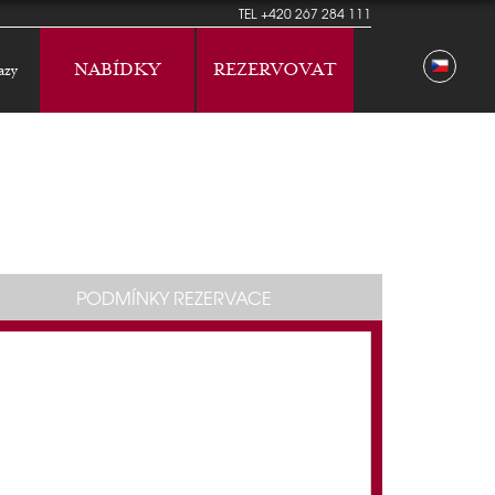
TEL
+420 267 284 111
NABÍDKY
REZERVOVAT
azy
PODMÍNKY REZERVACE