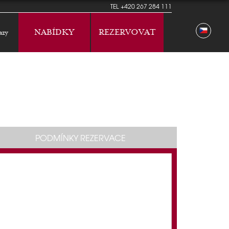
TEL
+420 267 284 111
NABÍDKY
REZERVOVAT
azy
PODMÍNKY REZERVACE