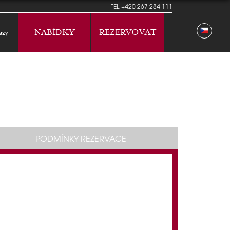
TEL
+420 267 284 111
NABÍDKY
REZERVOVAT
azy
PODMÍNKY REZERVACE