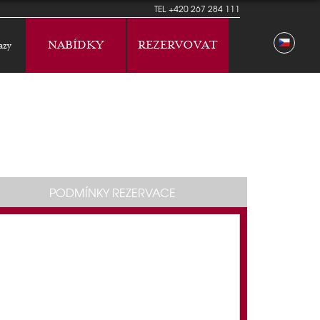
TEL
+420 267 284 111
NABÍDKY
REZERVOVAT
azy
PODMÍNKY REZERVACE