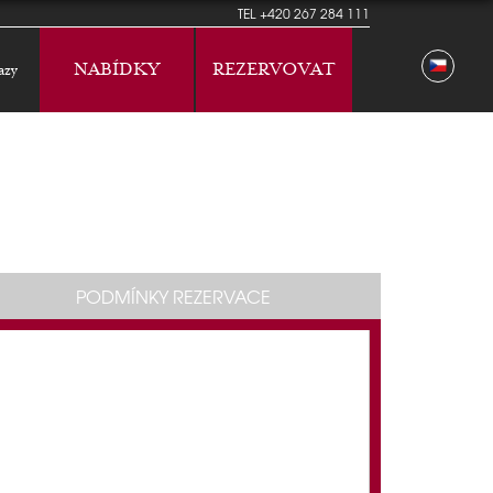
TEL
+420 267 284 111
NABÍDKY
REZERVOVAT
azy
PODMÍNKY REZERVACE