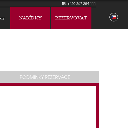
TEL
+420 267 284 111
NABÍDKY
REZERVOVAT
azy
PODMÍNKY REZERVACE