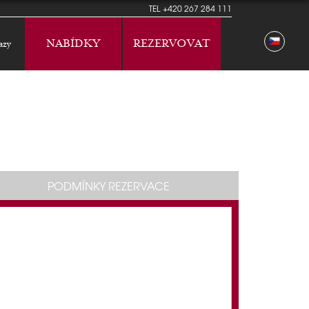
TEL
+420 267 284 111
NABÍDKY
REZERVOVAT
azy
PODMÍNKY REZERVACE