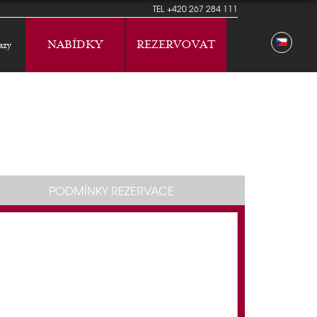
TEL
+420 267 284 111
NABÍDKY
REZERVOVAT
azy
PODMÍNKY REZERVACE