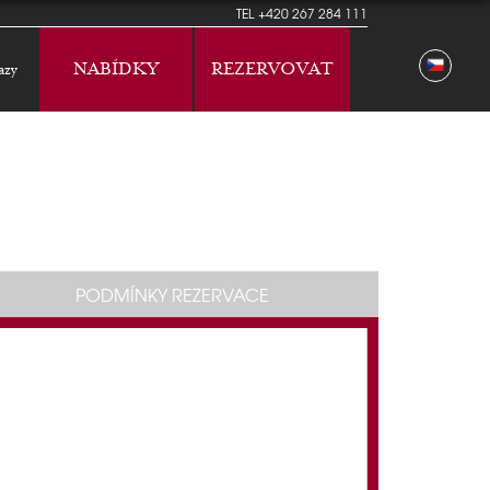
TEL
+420 267 284 111
NABÍDKY
REZERVOVAT
azy
PODMÍNKY REZERVACE