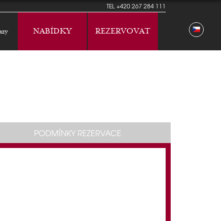
TEL
+420 267 284 111
NABÍDKY
REZERVOVAT
azy
PODMÍNKY REZERVACE