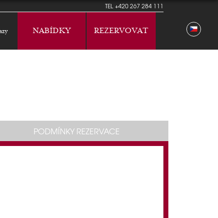
TEL
+420 267 284 111
NABÍDKY
REZERVOVAT
azy
PODMÍNKY REZERVACE