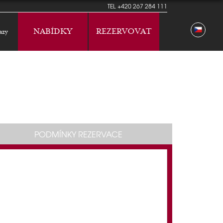
TEL
+420 267 284 111
NABÍDKY
REZERVOVAT
azy
PODMÍNKY REZERVACE