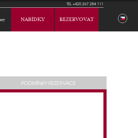
TEL
+420 267 284 111
NABÍDKY
REZERVOVAT
azy
PODMÍNKY REZERVACE