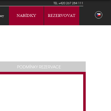
TEL
+420 267 284 111
NABÍDKY
REZERVOVAT
azy
PODMÍNKY REZERVACE