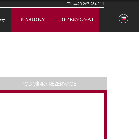
TEL
+420 267 284 111
NABÍDKY
REZERVOVAT
azy
PODMÍNKY REZERVACE