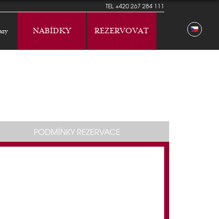
TEL
+420 267 284 111
NABÍDKY
REZERVOVAT
azy
PODMÍNKY REZERVACE