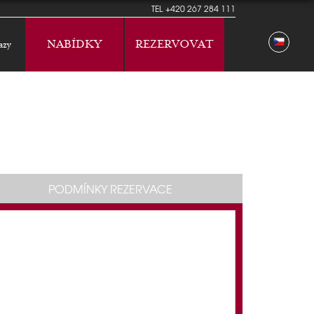
TEL
+420 267 284 111
NABÍDKY
REZERVOVAT
azy
PODMÍNKY REZERVACE