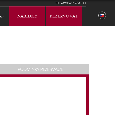
TEL
+420 267 284 111
NABÍDKY
REZERVOVAT
azy
PODMÍNKY REZERVACE