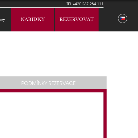
TEL
+420 267 284 111
NABÍDKY
REZERVOVAT
azy
PODMÍNKY REZERVACE