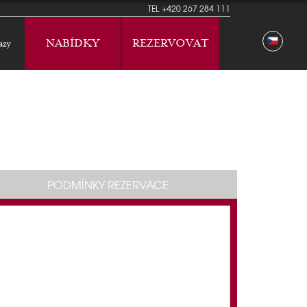
TEL
+420 267 284 111
NABÍDKY
REZERVOVAT
azy
PODMÍNKY REZERVACE