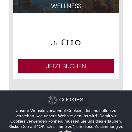
 15%
WELLNESS
ZAH
Nich
110
€
ab
JETZT BUCHEN
COOKIES
ALLE ANGEBOTE
Unsere Website verwendet Cookies, die uns helfen zu
verstehen, wie unsere Website genutzt wird. Damit wir
Cookies verwenden können, müssen Sie uns dies erlauben.
Klicken Sie auf "OK, ich stimme zu", um diese Zustimmung zu
erteilen.