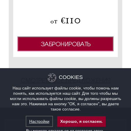
не 
110
€
oт
ЗАБРОНИРОВАТЬ
COOKIES
СМОТРЕТЬ ВСЕ ПРЕДЛОЖЕНИЯ
Наш сайт использует файлы cookie, чтобы помочь нам
понять, как используется наш сайт. Для того чтобы мы
могли использовать файлы cookie, вы должны разрешить
нам это. Нажимая на кнопку "ОК, я согласен", вы даете
такое согласие.
Настройки
Хорошо, я согласен.
ДАВАЙ!
Вы можете отказаться от согласия
здесь
.