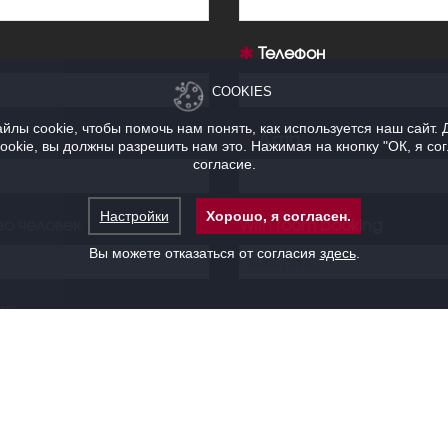
Телефон
COOKIES
йлы cookie, чтобы помочь нам понять, как используется наш сайт. 
Дата
okie, вы должны разрешить нам это. Нажимая на кнопку "ОК, я сог
согласие.
Настройки
Хорошо, я согласен.
во человек
With room booking
Вы можете отказаться от согласия
здесь
.
ие
р
Школа
Рестор
НАХОЖДЕНИЕ
ПРЕДЛОЖЕНИЯ
рма
T-форма
O-фор
рма
коктейль
другой