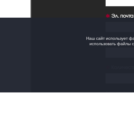
Эл. почта
Наш сайт использует фа
Адрес
использовать файлы co
Количест
распоряжен
теат
КОНТАКТ
U-фо
I-фо