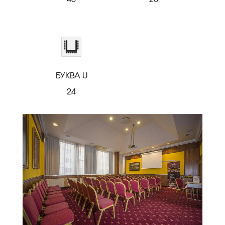
БУКВА U
24