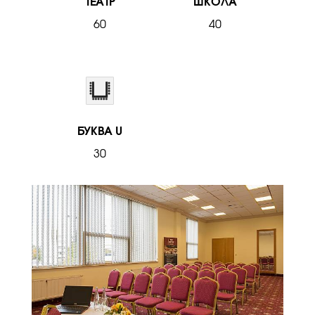
ТЕАТР
ШКОЛА
60
40
БУКВА U
30