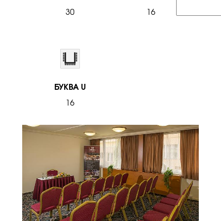
30
16
БУКВА U
16