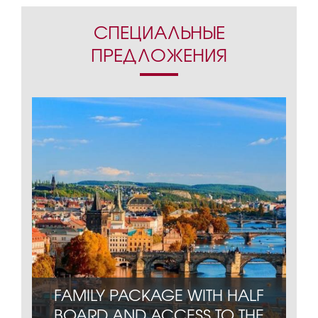
СПЕЦИАЛЬНЫЕ
ПРЕДЛОЖЕНИЯ
FAMILY PACKAGE WITH HALF
ЧИТЕ
BOARD AND ACCESS TO THE
ОПЛ