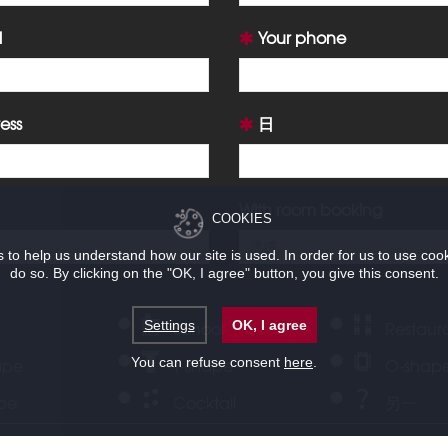
l
Your phone
ess
日
With room booking
COOKIES
to help us understand how our site is used. In order for us to use coo
do so. By clicking on the "OK, I agree" button, you give this consent.
School
Restaur
Settings
OK, I agree
ape
T-shape
O-shap
You can refuse consent
here
.
ape
Cocktail
另一