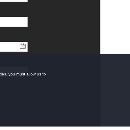
kies, you must allow us to
ant
e