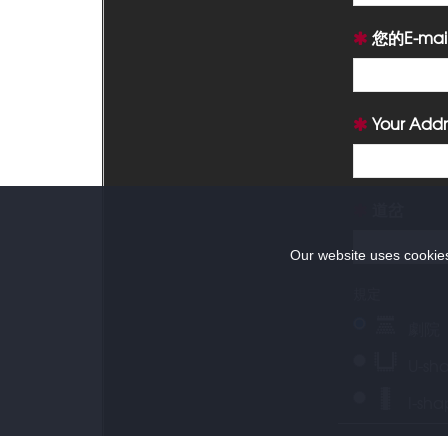
您的E-mai
Your Addr
道岔
Our website uses cookies 
規定
劇院
U-sh
I-sh