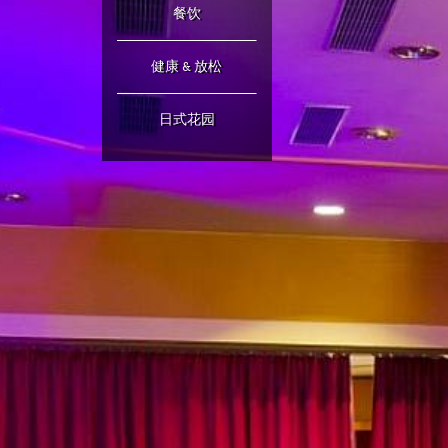
餐饮
健康 & 放松
日式花园