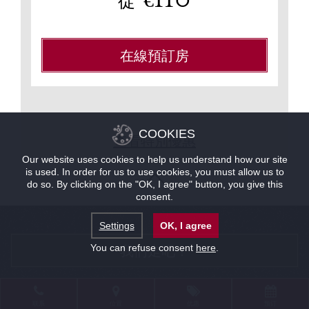
€
從
在線預訂房
COOKIES
查看特別優惠
Our website uses cookies to help us understand how our site
is used. In order for us to use cookies, you must allow us to
do so. By clicking on the "OK, I agree" button, you give this
consent.
Settings
OK, I agree
我们走吧！
You can refuse consent
here
.
联系
位置
优惠
预订