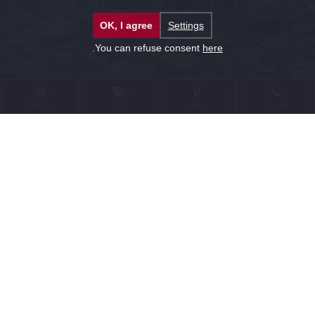
OK, I agree
Settings
.
You can refuse consent
here
للإتصال
موقع
عروض
حجوزات
مرحبا بكم في توب هوتل يراها،
أكبر فندق كونغرس في أوروبا.
معلومات عن الفندق
نرحب بكم في توب فندق براغ الذي يعد من أكبر فنادق
المؤتمرات في أوروبا . توب فندق براغ بالنظر إلى إتساع حجم
الخدمات التي يقدمها الفندق استحق أن يكون فندقاً مميزاً .
يقدم لزبائنه الإقامة بأكثر من 800 غرفة و جناح كما أن
قاعات المؤتمرات تتسع لاكثر من 5000 مقعداً و مطعم