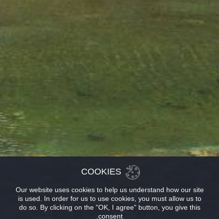
COOKIES
Our website uses cookies to help us understand how our site
Welcome to Top Hotel
is used. In order for us to use cookies, you must allow us to
do so. By clicking on the "OK, I agree" button, you give this
BOOK NOW
consent.