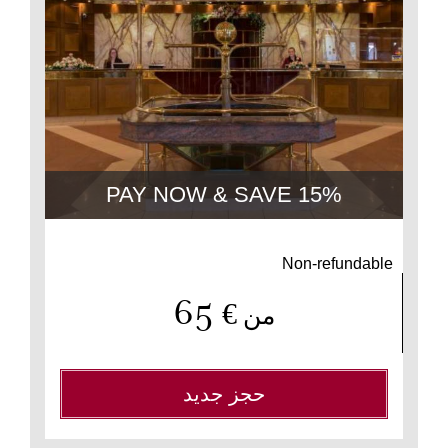
LF
F
HE
B
PAY NOW & SAVE 15%
Non-refundable
65
€
من
حجز جديد