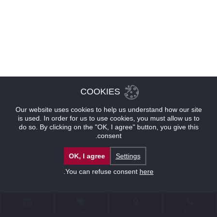
COOKIES
Our website uses cookies to help us understand how our site
is used. In order for us to use cookies, you must allow us to
do so. By clicking on the "OK, I agree" button, you give this
consent.
OK, I agree
Settings
.
You can refuse consent
here
للإتصال
موقع
عروض
حجوزات