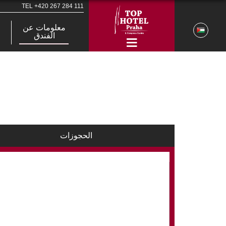
TEL
+420 267 284 111
معلومات عن
الفندق
الحجوزات