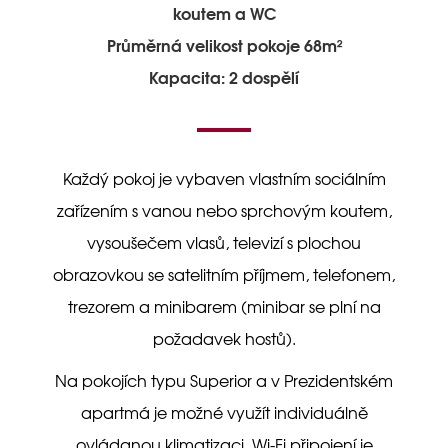
koutem a WC
Průměrná velikost pokoje 68m²
Kapacita: 2 dospělí
Každý pokoj je vybaven vlastním sociálním
zařízením s vanou nebo sprchovým koutem,
vysoušečem vlasů, televizí s plochou
obrazovkou se satelitním příjmem, telefonem,
trezorem a minibarem (minibar se plní na
požadavek hostů).
Na pokojích typu Superior a v Prezidentském
apartmá je možné využít individuálně
ovládanou klimatizaci. Wi-Fi připojení je