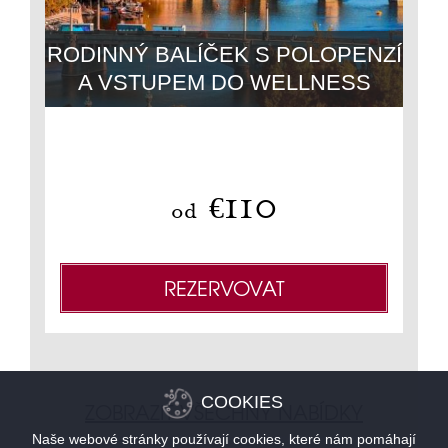
TE
RODINNÝ BALÍČEK S POLOPENZÍ
Z
A VSTUPEM DO WELLNESS
Nevr
110
€
od
REZERVOVAT
COOKIES
ZOBRAZIT VŠECHNY NABÍDKY
Naše webové stránky používají cookies, které nám pomáhají