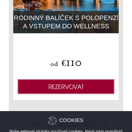
TE
RODINNÝ BALÍČEK S POLOPENZÍ
Z
A VSTUPEM DO WELLNESS
Nevr
110
€
od
REZERVOVAT
COOKIES
ZOBRAZIT VŠECHNY NABÍDKY
Naše webové stránky používají cookies, které nám pomáhají